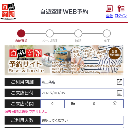
自遊空間WEB予約
ログイン
登録
店舗選択
メール認証
確認
完了
ご利用店舗
燕三条店
ご来店日付
2026/08/07
ご来店時間
時
分
過去日時は選択できません。
ご利用人数