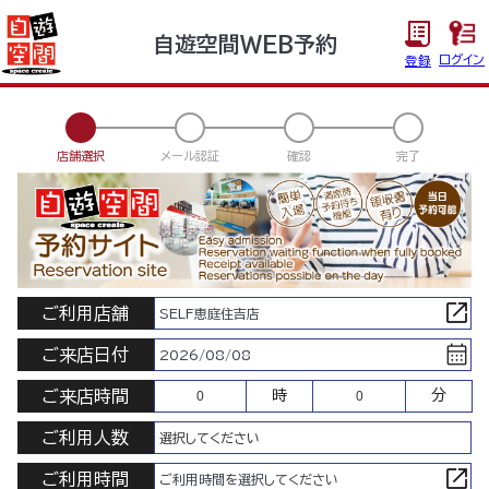
自遊空間WEB予約
ログイン
登録
店舗選択
メール認証
確認
完了
ご利用店舗
SELF恵庭住吉店
ご来店日付
2026/08/08
ご来店時間
時
分
ご利用人数
ご利用時間
ご利用時間を選択してください