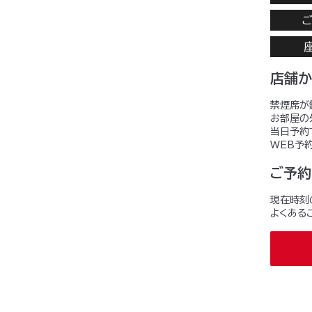
店舗か
禁煙席が
お部屋の
当日予約
WEB予
ご予約
現在時刻
よくある