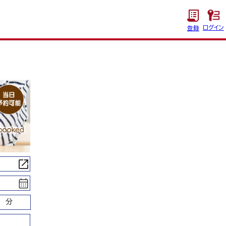
ログイン
登録
分